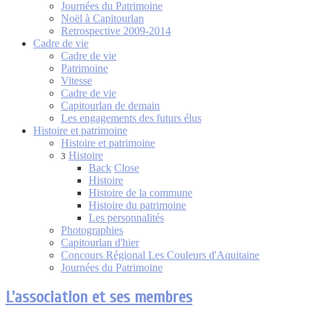
Journées du Patrimoine
Noël à Capitourlan
Retrospective 2009-2014
Cadre de vie
Cadre de vie
Patrimoine
Vitesse
Cadre de vie
Capitourlan de demain
Les engagements des futurs élus
Histoire et patrimoine
Histoire et patrimoine
Histoire
3
Back
Close
Histoire
Histoire de la commune
Histoire du patrimoine
Les personnalités
Photographies
Capitourlan d'hier
Concours Régional Les Couleurs d'Aquitaine
Journées du Patrimoine
L'association et ses membres